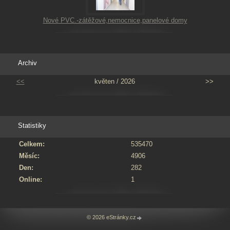
Nové PVC.-zátěžové,nemocnice,panelové domy
Archiv
<<
květen / 2026
>>
Statistiky
Celkem:
535470
Měsíc:
4906
Den:
282
Online:
1
© 2026 eStránky.cz