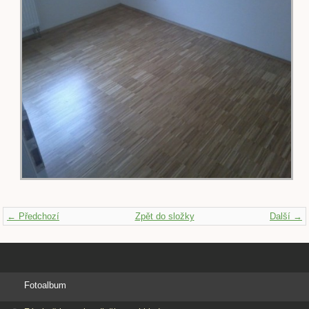
← Předchozí
Zpět do složky
Další →
Fotoalbum