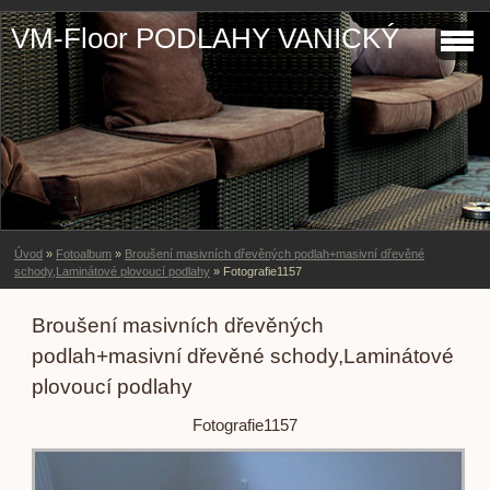
VM-Floor PODLAHY VANICKÝ
Úvod
»
Fotoalbum
»
Broušení masivních dřevěných podlah+masivní dřevěné
schody,Laminátové plovoucí podlahy
»
Fotografie1157
Broušení masivních dřevěných
podlah+masivní dřevěné schody,Laminátové
plovoucí podlahy
Fotografie1157