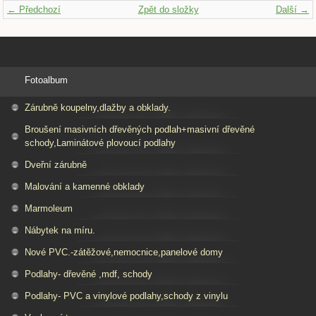
← Předchozí
Zpět do složky
Další →
Fotoalbum
Zárubně koupelny,dlažby a obklady.
Broušení masivních dřevěných podlah+masivní dřevěné
schody,Laminátové plovoucí podlahy
Dveřní zárubně
Malování a kamenné obklady
Marmoleum
Nábytek na míru.
Nové PVC.-zátěžové,nemocnice,panelové domy
Podlahy- dřevěné ,mdf, schody
Podlahy- PVC a vinylové podlahy,schody z vinylu