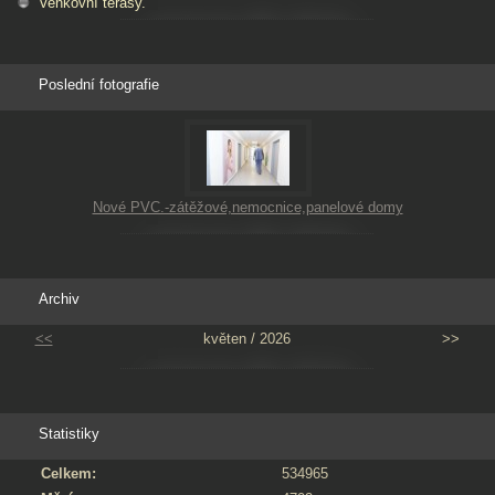
Venkovní terasy.
Poslední fotografie
Nové PVC.-zátěžové,nemocnice,panelové domy
Archiv
<<
květen / 2026
>>
Statistiky
Celkem:
534965