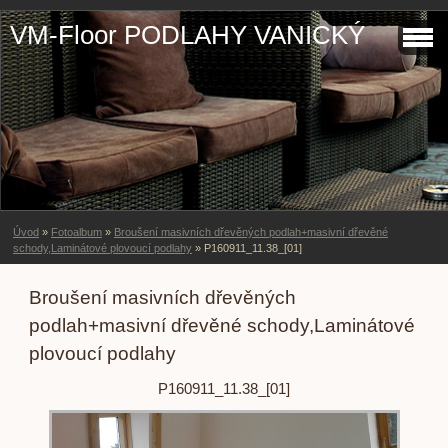
VM-Floor PODLAHY VANICKÝ
Úvod
»
Fotoalbum
»
Broušení masivních dřevěných podlah+masivní dřevěné
schody,Laminátové plovoucí podlahy
»
P160911_11.38_[01]
Broušení masivních dřevěných
podlah+masivní dřevěné schody,Laminátové
plovoucí podlahy
P160911_11.38_[01]