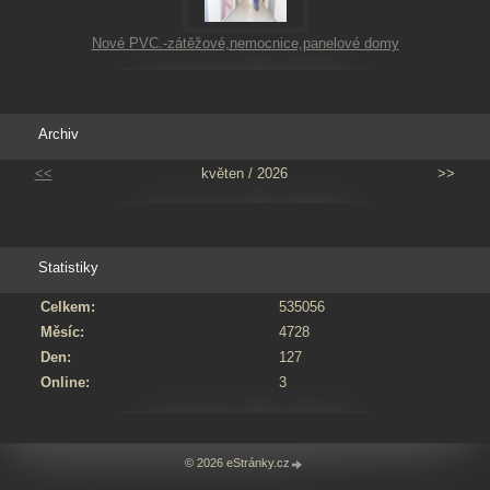
Nové PVC.-zátěžové,nemocnice,panelové domy
Archiv
<<
květen / 2026
>>
Statistiky
Celkem:
535056
Měsíc:
4728
Den:
127
Online:
3
© 2026 eStránky.cz