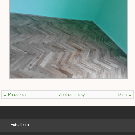
← Předchozí
Zpět do složky
Další →
Fotoalbum