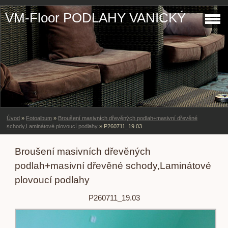
VM-Floor PODLAHY VANICKÝ
Úvod
»
Fotoalbum
»
Broušení masivních dřevěných podlah+masivní dřevěné
schody,Laminátové plovoucí podlahy
»
P260711_19.03
Broušení masivních dřevěných
podlah+masivní dřevěné schody,Laminátové
plovoucí podlahy
P260711_19.03