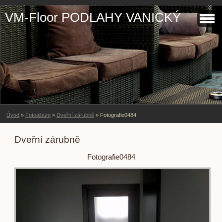
VM-Floor PODLAHY VANICKÝ
Úvod
»
Fotoalbum
»
Dveřní zárubně
»
Fotografie0484
Dveřní zárubně
Fotografie0484