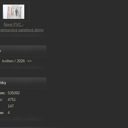
Nové PVC.-
,nemocnice,panelové domy
v
květen / 2026
>>
tiky
em:
535092
c:
4751
147
ne:
4