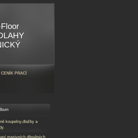
Floor
DLAHY
NICKÝ
CENÍK PRACÍ
album
ně koupelny,dlažby a
dy.
ení masivních dřevěných