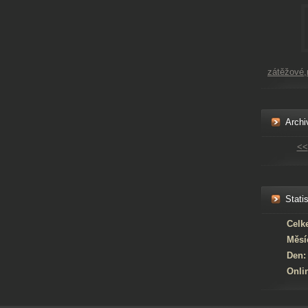
zátěžové
Archi
<<
Statis
Celk
Měsí
Den:
Onli