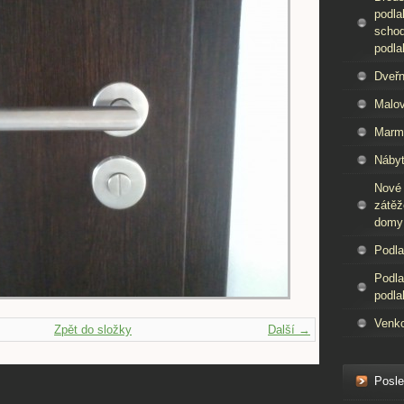
podla
schod
podla
Dveřn
Malov
Marm
Nábyt
Nové
zátěž
domy
Podla
Podla
podla
Venko
Zpět do složky
Další →
Posle