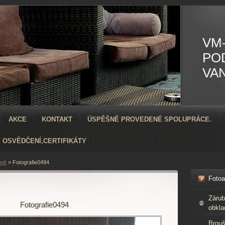
VM-
PO
VA
AKCE
KONTAKT
ÚSPĚŠNĚ PROVEDENÉ SPOLUPRÁCE.
OSVĚDČENÍ,CERTIFIKÁTY
bně
»
Fotografie0494
Foto
Zárub
Fotografie0494
obkla
Brouš