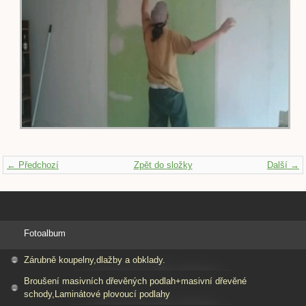
← Předchozí
Zpět do složky
Další →
Fotoalbum
Zárubně koupelny,dlažby a obklady.
Broušení masivních dřevěných podlah+masivní dřevěné
schody,Laminátové plovoucí podlahy