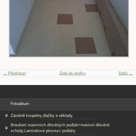
← Předchozí
Zpět do složky
Další →
Fotoalbum
Zárubně koupelny,dlažby a obklady.
Broušení masivních dřevěných podlah+masivní dřevěné
schody,Laminátové plovoucí podlahy