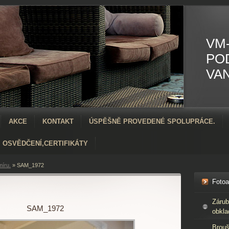
VM-
PO
VA
AKCE
KONTAKT
ÚSPĚŠNĚ PROVEDENÉ SPOLUPRÁCE.
OSVĚDČENÍ,CERTIFIKÁTY
íru.
»
SAM_1972
Foto
Zárub
SAM_1972
obkla
Brouš