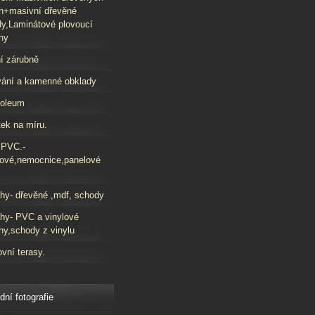
h+masivní dřevěné
y,Laminátové plovoucí
hy
í zárubně
ání a kamenné obklady
oleum
ek na míru.
 PVC.-
ové,nemocnice,panelové
hy- dřevěné ,mdf, schody
hy- PVC a vinylové
hy,schody z vinylu
vní terasy.
dní fotografie