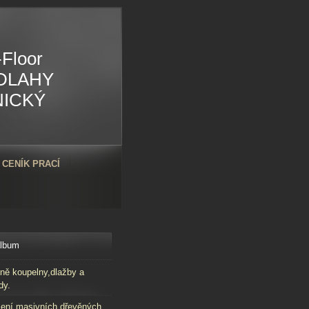
Floor
DLAHY
NICKÝ
CENÍK PRACÍ
album
ně koupelny,dlažby a
dy.
ení masivních dřevěných