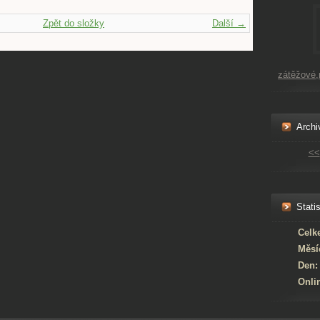
Zpět do složky
Další →
zátěžové
Archi
<<
Statis
Celk
Měsí
Den:
Onli