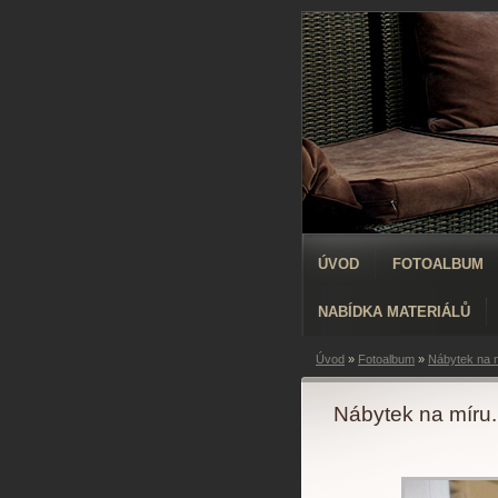
ÚVOD
FOTOALBUM
NABÍDKA MATERIÁLŮ
Úvod
»
Fotoalbum
»
Nábytek na m
Nábytek na míru.