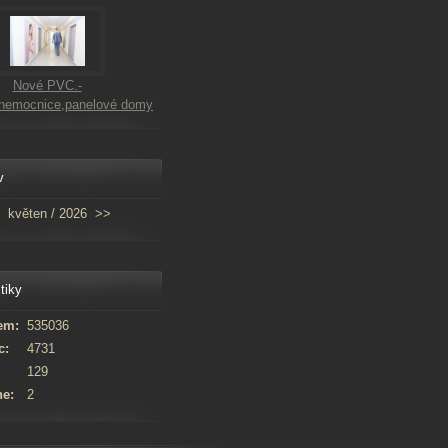
Nové PVC.-
,nemocnice,panelové domy
v
květen / 2026
>>
tiky
em:
535036
c:
4731
129
ne:
2