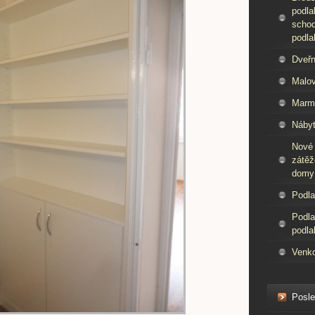
podla
schod
podla
Dveřn
Malov
Marm
Nábyt
Nové
zátěž
domy
Podla
Podla
podla
Venko
Posle