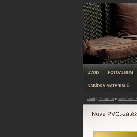
ÚVOD
FOTOALBUM
NABÍDKA MATERIÁLŮ
Úvod
»
Fotoalbum
»
Nové PVC.-z
Nové PVC.-zátě