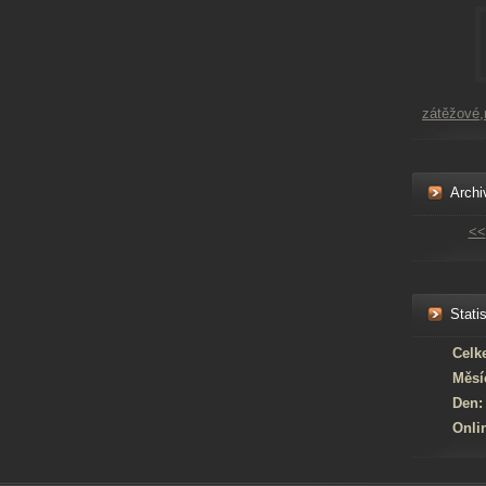
zátěžové
Archi
<<
Statis
Celk
Měsí
Den:
Onli