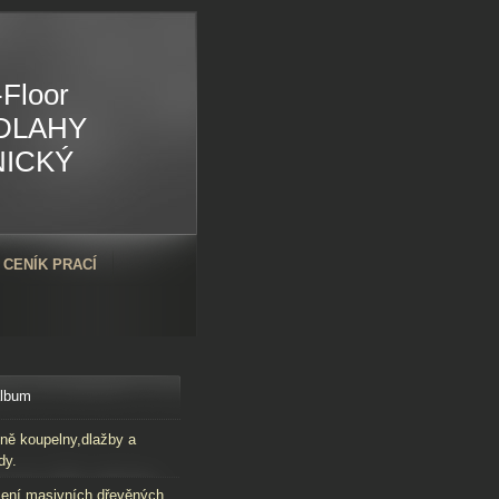
Floor
DLAHY
NICKÝ
CENÍK PRACÍ
album
ně koupelny,dlažby a
dy.
ení masivních dřevěných