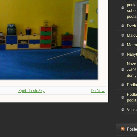
podla
schod
podla
Dveřn
Malov
Marm
Nábyt
Nové
zátěž
domy
Podla
Zpět do složky
Další →
Podla
podla
Venko
Posle