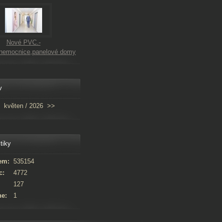
Nové PVC.-
,nemocnice,panelové domy
v
květen / 2026
>>
tiky
em:
535154
c:
4772
127
ne:
1