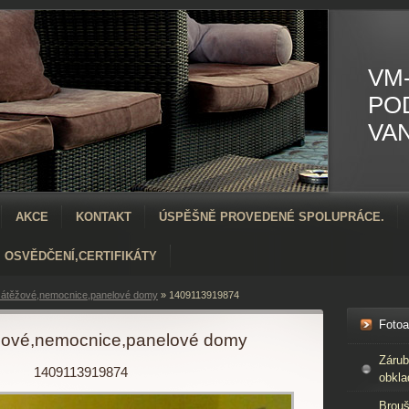
VM-
PO
VA
AKCE
KONTAKT
ÚSPĚŠNĚ PROVEDENÉ SPOLUPRÁCE.
OSVĚDČENÍ,CERTIFIKÁTY
átěžové,nemocnice,panelové domy
»
1409113919874
Foto
žové,nemocnice,panelové domy
Zárub
1409113919874
obkla
Brouš