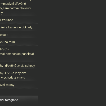
h+masivní dřevěné
y,Laminátové plovoucí
hy
í zárubně
ání a kamenné obklady
oleum
ek na míru.
 PVC.-
ové,nemocnice,panelové
hy- dřevěné ,mdf, schody
hy- PVC a vinylové
hy,schody z vinylu
vní terasy.
dní fotografie