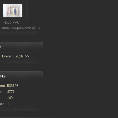
Nové PVC.-
,nemocnice,panelové domy
v
květen / 2026
>>
tiky
em:
535126
c:
4771
149
ne:
1