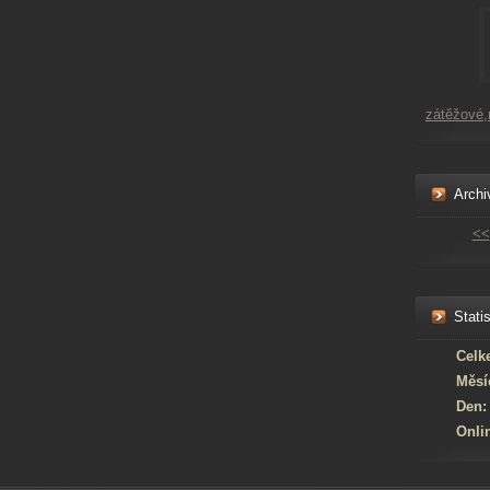
zátěžové
Archi
<<
Statis
Celk
Měsí
Den:
Onli