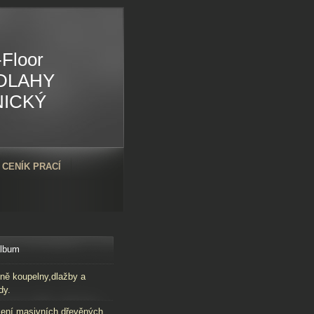
Floor
DLAHY
NICKÝ
CENÍK PRACÍ
album
ně koupelny,dlažby a
dy.
ení masivních dřevěných