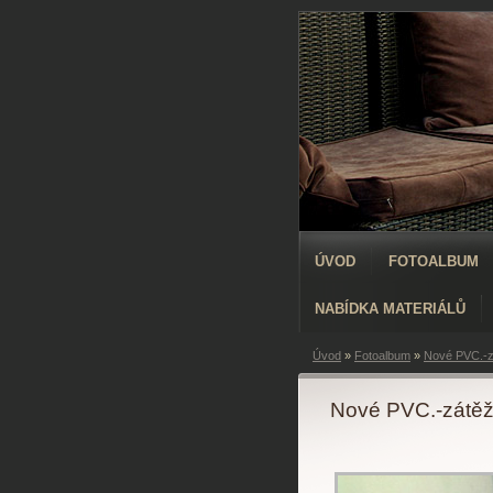
ÚVOD
FOTOALBUM
NABÍDKA MATERIÁLŮ
Úvod
»
Fotoalbum
»
Nové PVC.-z
Nové PVC.-zátě