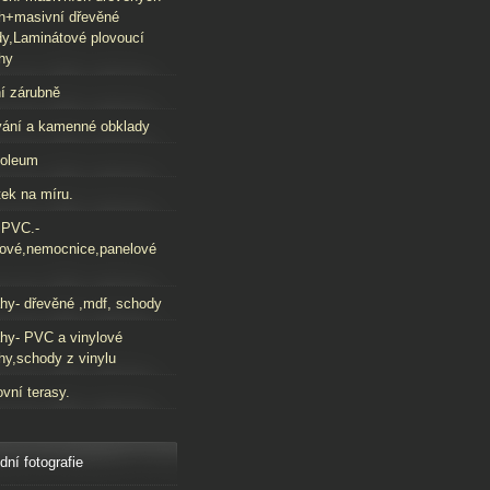
h+masivní dřevěné
y,Laminátové plovoucí
hy
í zárubně
ání a kamenné obklady
oleum
ek na míru.
 PVC.-
ové,nemocnice,panelové
hy- dřevěné ,mdf, schody
hy- PVC a vinylové
hy,schody z vinylu
vní terasy.
dní fotografie