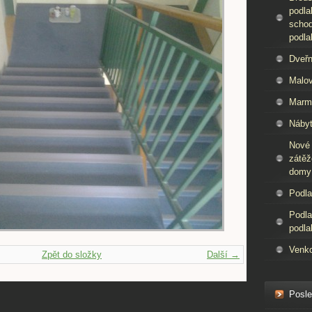
podla
schod
podla
Dveřn
Malov
Marm
Nábyt
Nové
zátěž
domy
Podla
Podla
podla
Venko
Zpět do složky
Další →
Posle