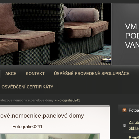
VM-
PO
VA
AKCE
KONTAKT
ÚSPĚŠNĚ PROVEDENÉ SPOLUPRÁCE.
OSVĚDČENÍ,CERTIFIKÁTY
átěžové,nemocnice,panelové domy
»
Fotografie0241
Foto
žové,nemocnice,panelové domy
Zárub
Fotografie0241
obkla
Brouš