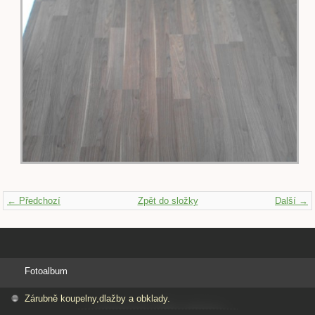
← Předchozí
Zpět do složky
Další →
Fotoalbum
Zárubně koupelny,dlažby a obklady.