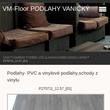
VM-Floor PODLAHY VANICKÝ
Úvod
»
Fotoalbum
»
Podlahy- PVC a vinylové podlahy,schody z vinylu
»
P270711_12.57_[01]
Podlahy- PVC a vinylové podlahy,schody z
vinylu
P270711_12.57_[01]