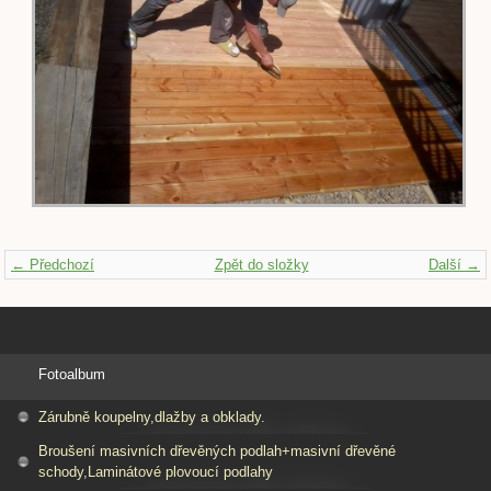
← Předchozí
Zpět do složky
Další →
Fotoalbum
Zárubně koupelny,dlažby a obklady.
Broušení masivních dřevěných podlah+masivní dřevěné
schody,Laminátové plovoucí podlahy