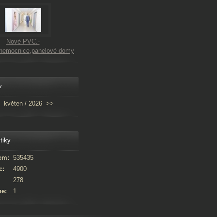
Nové PVC.-
,nemocnice,panelové domy
v
květen / 2026
>>
tiky
em:
535435
c:
4900
278
ne:
1