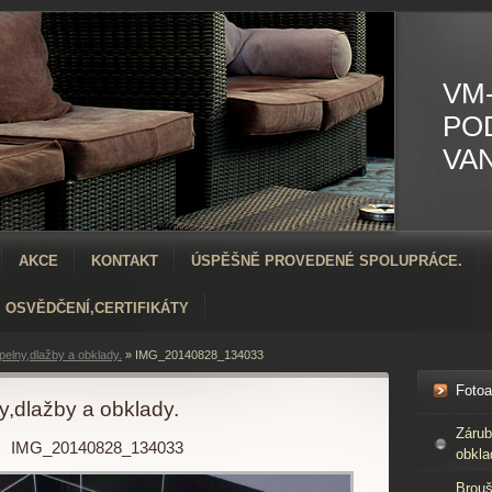
VM-
PO
VA
AKCE
KONTAKT
ÚSPĚŠNĚ PROVEDENÉ SPOLUPRÁCE.
OSVĚDČENÍ,CERTIFIKÁTY
elny,dlažby a obklady.
»
IMG_20140828_134033
Foto
,dlažby a obklady.
Zárub
IMG_20140828_134033
obkla
Brouš