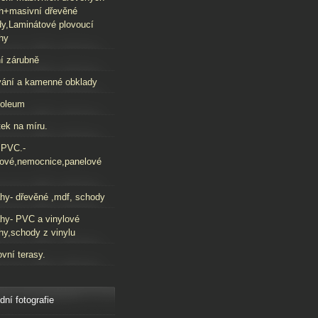
h+masivní dřevěné
y,Laminátové plovoucí
hy
í zárubně
ání a kamenné obklady
oleum
ek na míru.
 PVC.-
ové,nemocnice,panelové
hy- dřevěné ,mdf, schody
hy- PVC a vinylové
hy,schody z vinylu
vní terasy.
dní fotografie