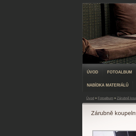
ÚVOD
FOTOALBUM
NABÍDKA MATERIÁLŮ
Úvod
»
Fotoalbum
»
Zárubně koup
Zárubně koupelny