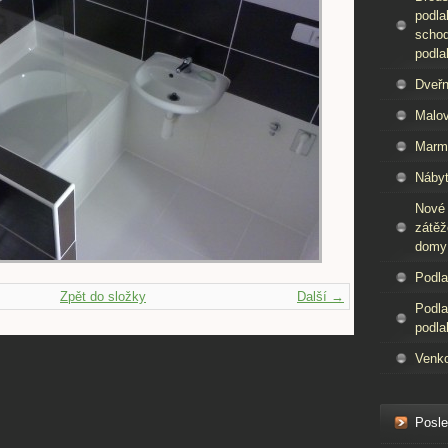
podla
schod
podla
Dveřn
Malov
Marm
Nábyt
Nové
zátěž
domy
Podla
Zpět do složky
Další →
Podla
podla
Venko
Posle