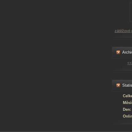
zátěžové
Archi
<<
Statis
Celk
Měsí
Den:
Onli