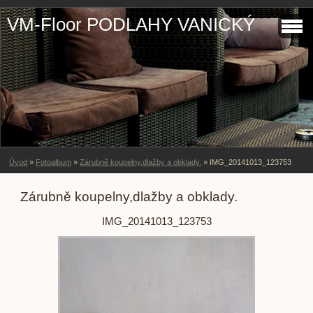
VM-Floor PODLAHY VANICKÝ
Úvod
»
Fotoalbum
»
Zárubně koupelny,dlažby a obklady.
»
IMG_20141013_123753
Zárubně koupelny,dlažby a obklady.
IMG_20141013_123753