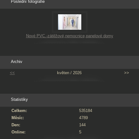
Poslední fotografie
Nové PVC.-zátěžové,nemocnice,panelové domy
Archiv
<<
květen / 2026
>>
Statistiky
Celkem:
535184
Měsíc:
4789
Den:
144
Online:
5