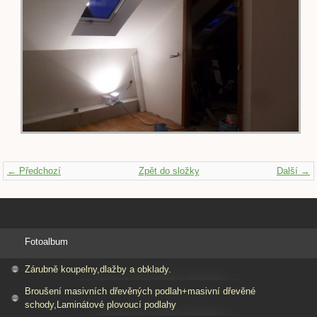
← Předchozí
Zpět do složky
Další →
Fotoalbum
Zárubně koupelny,dlažby a obklady.
Broušení masivních dřevěných podlah+masivní dřevěné
schody,Laminátové plovoucí podlahy