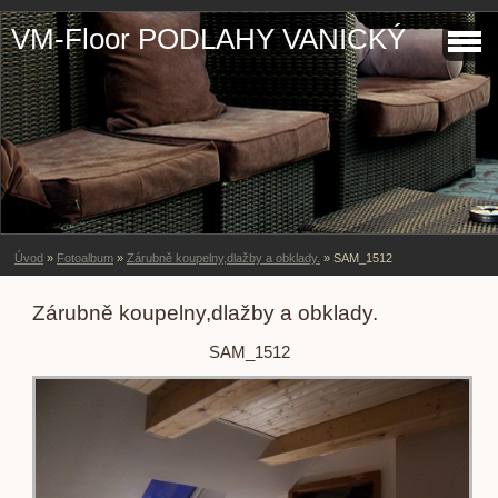
VM-Floor PODLAHY VANICKÝ
Úvod
»
Fotoalbum
»
Zárubně koupelny,dlažby a obklady.
»
SAM_1512
Zárubně koupelny,dlažby a obklady.
SAM_1512