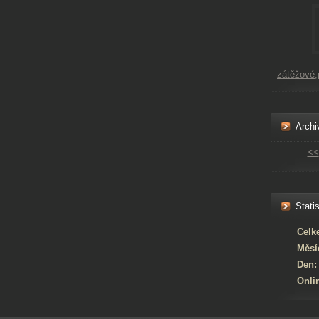
zátěžové
Archi
<<
Statis
Celk
Měsí
Den:
Onli