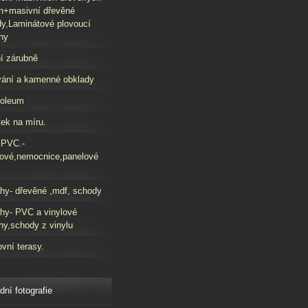
h+masivní dřevěné
y,Laminátové plovoucí
hy
í zárubně
ání a kamenné obklady
oleum
ek na míru.
 PVC.-
ové,nemocnice,panelové
hy- dřevěné ,mdf, schody
hy- PVC a vinylové
hy,schody z vinylu
vní terasy.
dní fotografie