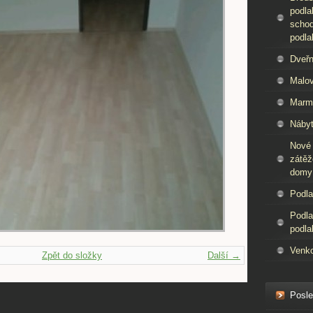
podla
schod
podla
Dveřn
Malov
Marm
Nábyt
Nové
zátěž
domy
Podla
Podla
podla
Venko
Zpět do složky
Další →
Posle