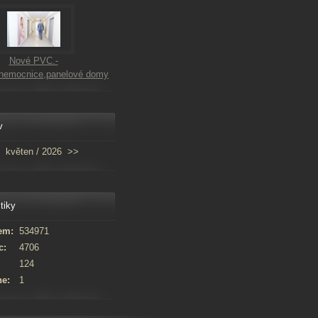
Nové PVC.-
,nemocnice,panelové domy
v
květen / 2026
>>
tiky
em:
534971
c:
4706
124
ne:
1