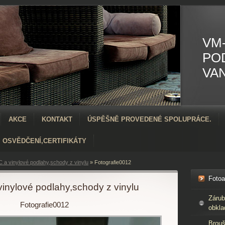
VM-
PO
VA
AKCE
KONTAKT
ÚSPĚŠNĚ PROVEDENÉ SPOLUPRÁCE.
OSVĚDČENÍ,CERTIFIKÁTY
 a vinylové podlahy,schody z vinylu
»
Fotografie0012
Foto
inylové podlahy,schody z vinylu
Zárub
Fotografie0012
obkla
Brouš