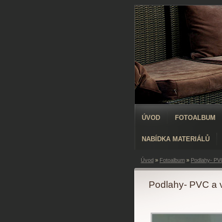
ÚVOD
FOTOALBUM
NABÍDKA MATERIÁLŮ
Úvod
»
Fotoalbum
»
Podlahy- PVC
Podlahy- PVC a v