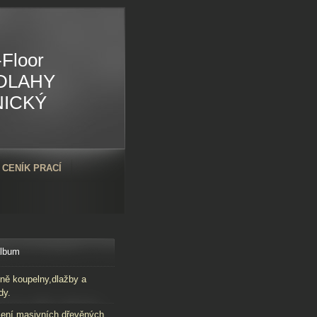
Floor
DLAHY
NICKÝ
CENÍK PRACÍ
album
ně koupelny,dlažby a
dy.
ení masivních dřevěných