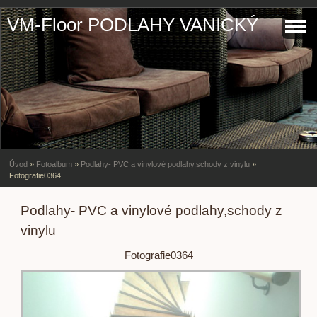
VM-Floor PODLAHY VANICKÝ
Úvod
»
Fotoalbum
»
Podlahy- PVC a vinylové podlahy,schody z vinylu
»
Fotografie0364
Podlahy- PVC a vinylové podlahy,schody z
vinylu
Fotografie0364